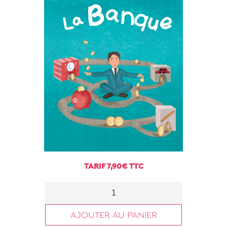
TARIF
7,90
€
TTC
AJOUTER AU PANIER