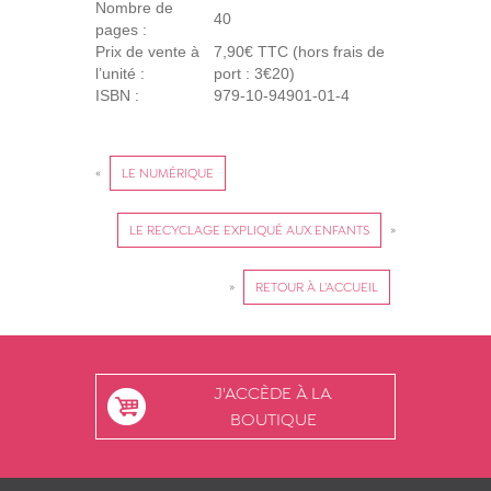
Nombre de
40
pages :
Prix de vente à
7,90€ TTC (hors frais de
l’unité :
port : 3€20)
ISBN :
979-10-94901-01-4
«
LE NUMÉRIQUE
LE RECYCLAGE EXPLIQUÉ AUX ENFANTS
»
»
RETOUR À L'ACCUEIL
J'ACCÈDE À LA
BOUTIQUE