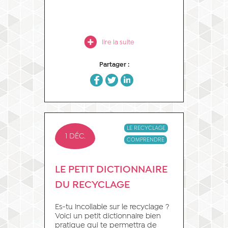
lire la suite
Partager :
Cliquez
Click
Cliquez
pour
to
pour
partager
share
partager
sur
on
sur
Facebook(ouvre
Twitter(ouvre
LinkedIn(ouvre
dans
dans
dans
une
une
une
nouvelle
nouvelle
nouvelle
LE RECYCLAGE
fenêtre)
fenêtre)
fenêtre)
1 DÉC.
COMPRENDRE
LE PETIT DICTIONNAIRE
DU RECYCLAGE
Es-tu incollable sur le recyclage ?
Voici un petit dictionnaire bien
pratique qui te permettra de