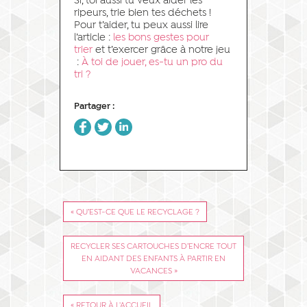
Si, toi aussi tu veux aider les
ripeurs, trie bien tes déchets !
Pour t’aider, tu peux aussi lire
l’article :
les bons gestes pour
trier
et t’exercer grâce à notre jeu
:
À toi de jouer, es-tu un pro du
tri ?
Partager :
Cliquez
Click
Cliquez
pour
to
pour
partager
share
partager
sur
on
sur
Facebook(ouvre
Twitter(ouvre
LinkedIn(ouvre
dans
dans
dans
une
une
une
nouvelle
nouvelle
nouvelle
fenêtre)
fenêtre)
fenêtre)
« QU’EST-CE QUE LE RECYCLAGE ?
RECYCLER SES CARTOUCHES D’ENCRE TOUT
EN AIDANT DES ENFANTS À PARTIR EN
VACANCES »
« RETOUR À L'ACCUEIL